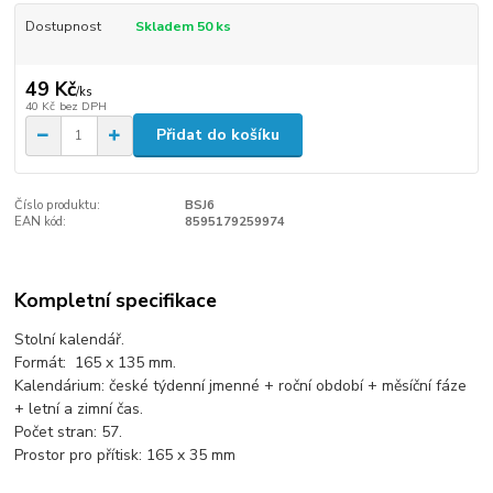
Dostupnost
Skladem 50 ks
49 Kč
/
ks
40 Kč
bez DPH
Přidat do košíku
Číslo produktu:
BSJ6
EAN kód:
8595179259974
Kompletní specifikace
Stolní kalendář.
Formát: 165 x 135 mm.
Kalendárium: české týdenní jmenné + roční období + měsíční fáze
+ letní a zimní čas.
Počet stran: 57.
Prostor pro přítisk: 165 x 35 mm