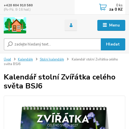
0
ks
+420 604 910 560
za
0 Kč
(Po-Pá, 8-16 hod.)
Menu
Hledat
Úvod
Kalendáře
Stolní kalendáře
Kalendář stolní Zvířátka celého
světa BSJ6
Kalendář stolní Zvířátka celého
světa BSJ6