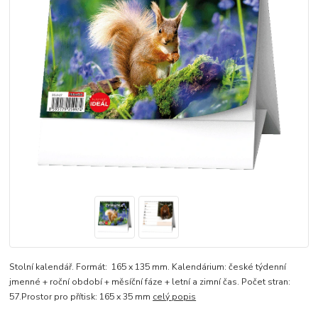
Stolní kalendář. Formát: 165 x 135 mm. Kalendárium: české týdenní
jmenné + roční období + měsíční fáze + letní a zimní čas. Počet stran:
57.Prostor pro přítisk: 165 x 35 mm
celý popis