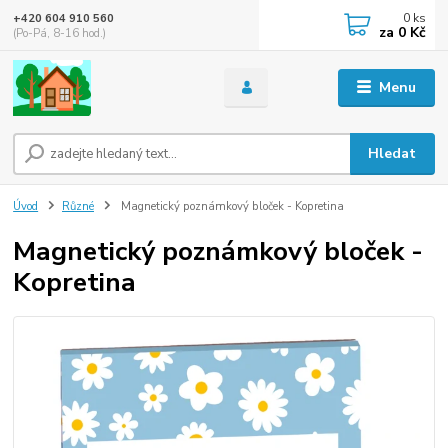
0
ks
+420 604 910 560
za
0 Kč
(Po-Pá, 8-16 hod.)
Menu
Hledat
Úvod
Různé
Magnetický poznámkový bloček - Kopretina
Magnetický poznámkový bloček -
Kopretina