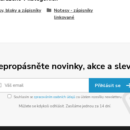
y, bloky a zápisníky
Notesy - zápisníky
linkované
epropásněte novinky, akce a slev
Přihlásit se
Souhlasím se
zpracováním osobních údajů
za účelem rozesílky newsletteru.
Můžete se kdykoli odhlásit. Zasíláme jednou za 14 dní.