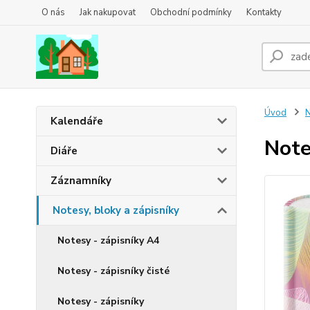
O nás
Jak nakupovat
Obchodní podmínky
Kontakty
Úvod
N
Kalendáře
Note
Diáře
Záznamníky
Notesy, bloky a zápisníky
Notesy - zápisníky A4
Notesy - zápisníky čisté
Notesy - zápisníky