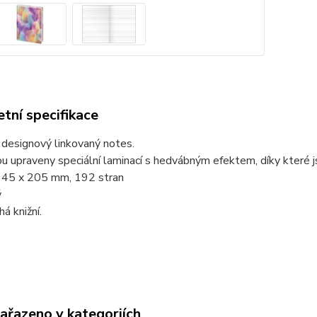
tní specifikace
í designový linkovaný notes.
u upraveny speciální laminací s hedvábným efektem, díky které 
145 x 205 mm, 192 stran
ý
á knižní.
zařazeno v kategoriích