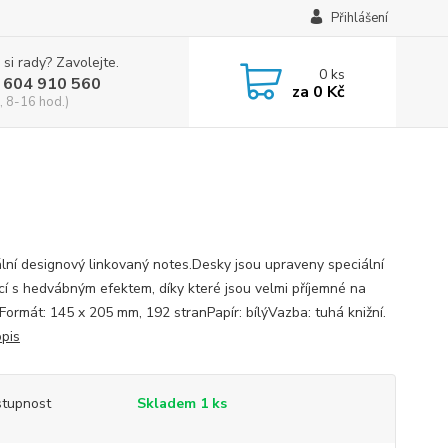
Přihlášení
 si rady? Zavolejte.
0
ks
 604 910 560
za
0 Kč
, 8-16 hod.)
ální designový linkovaný notes.Desky jsou upraveny speciální
cí s hedvábným efektem, díky které jsou velmi příjemné na
 Formát: 145 x 205 mm, 192 stranPapír: bílýVazba: tuhá knižní.
opis
tupnost
Skladem 1 ks