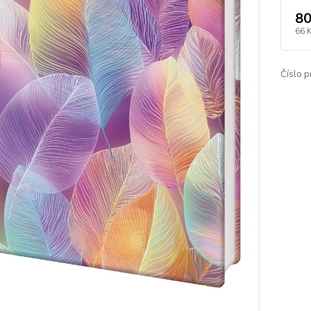
80
66 
Číslo p