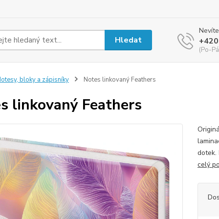
Nevíte
Hledat
+420
(Po-Pá
otesy, bloky a zápisníky
Notes linkovaný Feathers
s linkovaný Feathers
Origin
lamina
dotek.
celý p
Dos