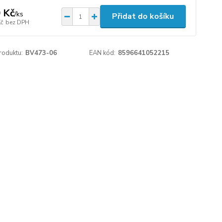
 Kč
/
ks
Přidat do košíku
Kč
bez DPH
roduktu:
BV473-06
EAN kód:
8596641052215