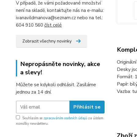
V případě, že vámi požadované množství
není na skladě, kontaktujte nás na e-mailu:
ivanavildmanova@seznam.cz nebo na tel.:
604 910 560
číst celé
Zobrazit všechny novinky
Komple
Origináln
Nepropásněte novinky, akce
Desky jso
a slevy!
Formát: 
Papír: bíl
Můžete se kdykoli odhlásit. Zasíláme
Vazba: tuh
jednou za 14 dní.
Přihlásit se
Souhlasím se
zpracováním osobních údajů
za účelem
rozesílky newsletteru.
Zboží 