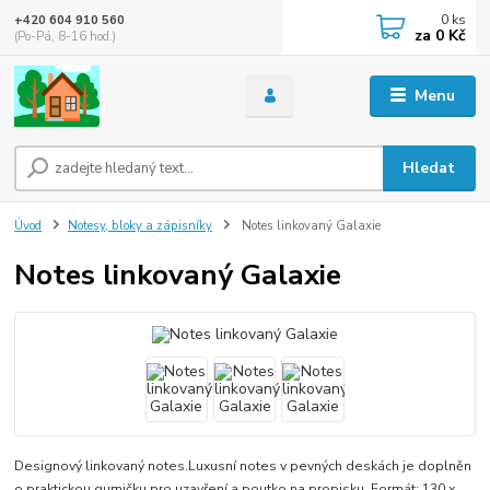
0
ks
+420 604 910 560
za
0 Kč
(Po-Pá, 8-16 hod.)
Menu
Hledat
Úvod
Notesy, bloky a zápisníky
Notes linkovaný Galaxie
Notes linkovaný Galaxie
Designový linkovaný notes.Luxusní notes v pevných deskách je doplněn
o praktickou gumičku pro uzavření a poutko na propisku. Formát: 130 x