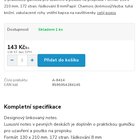
210 mm, 172 stran, řádkování 8 mmPapír: Chamois (krémový)Vazba: tuhá
knižní, zakulacené rohy, vnitřní kapsa na navštívenky.
celý popis
Dostupnost
Skladem 1 ks
143 Kč
/
ks
118 Kč
bez DPH
Přidat do košíku
Číslo produktu:
A-8414
EAN kód:
8595054284145
Kompletní specifikace
Designový linkovaný notes.
Luxusní notes v pevných deskách je doplněn o praktickou gumičku
pro uzavření a poutko na propisku.
Formát: 130 x 210 mm, 172 stran, řádkování 8 mm