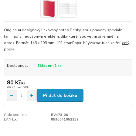
Originální designový linkovaný notes.Desky jsou upraveny speciální
laminací s hedvábným efektem, díky které jsou velmi příjemné na
dotek. Formát: 145 x 205 mm, 192 stranPapír: bílýVazba: tuhá knižní.
celý
popis
Dostupnost
Skladem 2 ks
80 Kč
/
ks
66 Kč
bez DPH
Přidat do košíku
Číslo produktu:
BV473-08
EAN kód:
8596641052239