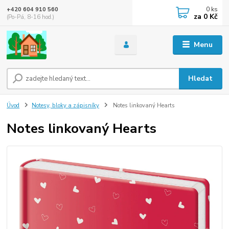
0
ks
+420 604 910 560
za
0 Kč
(Po-Pá, 8-16 hod.)
Menu
Hledat
Úvod
Notesy, bloky a zápisníky
Notes linkovaný Hearts
Notes linkovaný Hearts