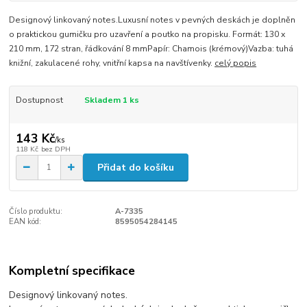
Designový linkovaný notes.Luxusní notes v pevných deskách je doplněn
o praktickou gumičku pro uzavření a poutko na propisku. Formát: 130 x
210 mm, 172 stran, řádkování 8 mmPapír: Chamois (krémový)Vazba: tuhá
knižní, zakulacené rohy, vnitřní kapsa na navštívenky.
celý popis
Dostupnost
Skladem 1 ks
143 Kč
/
ks
118 Kč
bez DPH
Přidat do košíku
Číslo produktu:
A-7335
EAN kód:
8595054284145
Kompletní specifikace
Designový linkovaný notes.