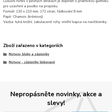
Luxusní notes v pevných deskách je doplněn o praktickou gumičku
pro uzavření a poutko na propisku.
Formát: 130 x 210 mm, 172 stran, řádkování 8 mm
Papír: Chamois (krémový)
Vazba: tuhá knižní, zakulacené rohy, vnitřní kapsa na navštívenky.
Zboží zařazeno v kategoriích
Notesy, bloky a zápisníky
Notesy - zápisníky linkované
Nepropásněte novinky, akce a
slevy!