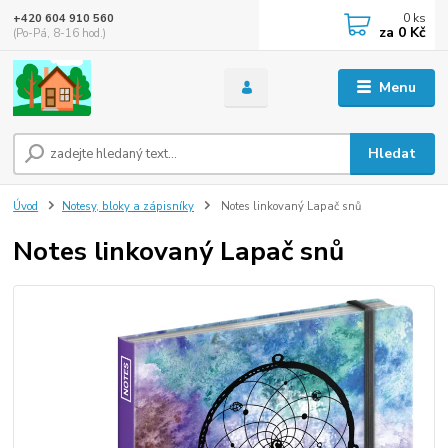
0
ks
+420 604 910 560
za
0 Kč
(Po-Pá, 8-16 hod.)
Menu
Hledat
Úvod
Notesy, bloky a zápisníky
Notes linkovaný Lapač snů
Notes linkovaný Lapač snů