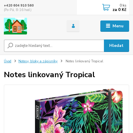
0
ks
+420 604 910 560
za
0 Kč
(Po-Pá, 8-16 hod.)
Menu
Hledat
Úvod
Notesy, bloky a zápisníky
Notes linkovaný Tropical
Notes linkovaný Tropical