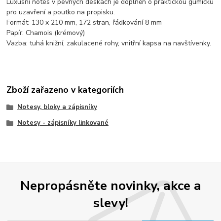
Luxusní notes v pevných deskách je doplněn o praktickou gumičku
pro uzavření a poutko na propisku.
Formát: 130 x 210 mm, 172 stran, řádkování 8 mm
Papír: Chamois (krémový)
Vazba: tuhá knižní, zakulacené rohy, vnitřní kapsa na navštívenky.
Zboží zařazeno v kategoriích
Notesy, bloky a zápisníky
Notesy - zápisníky linkované
Nepropásněte novinky, akce a
slevy!