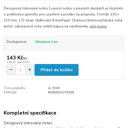
Designový linkovaný notes.Luxusní notes v pevných deskách je doplněn
o praktickou gumičku pro uzavření a poutko na propisku. Formát: 130 x
210 mm, 172 stran, řádkování 8 mmPapír: Chamois (krémový)Vazba: tuhá
knižní, zakulacené rohy, vnitřní kapsa na navštívenky.
celý popis
Dostupnost
Skladem 1 ks
143 Kč
/
ks
118 Kč
bez DPH
Přidat do košíku
Číslo produktu:
A-7330
EAN kód:
8595054273309
Kompletní specifikace
Designový linkovaný notes.