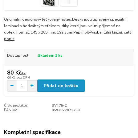
Originální designový tečkovaný notes.Desky jsou upraveny speciální
laminací s hedvábným efektem, díky které jsou velmi příjemné na
dotek. Formát: 145 x 205 mm, 192 stranPapír: bílýVazba: tuhá knižní.
celý
popis
Dostupnost
Skladem 1 ks
80 Kč
/
ks
66 Kč
bez DPH
Přidat do košíku
Číslo produktu:
BV475-2
EAN kód:
8591577071798
Kompletní specifikace