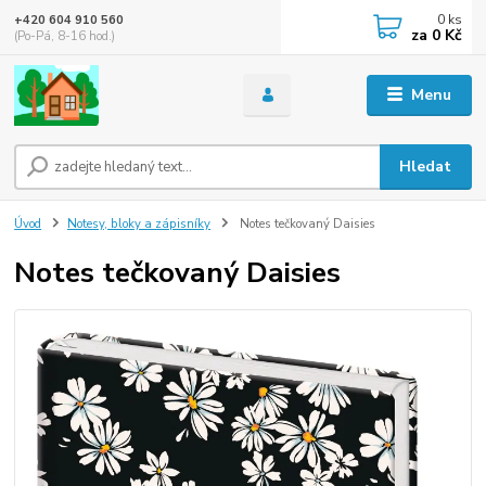
0
ks
+420 604 910 560
za
0 Kč
(Po-Pá, 8-16 hod.)
Menu
Hledat
Úvod
Notesy, bloky a zápisníky
Notes tečkovaný Daisies
Notes tečkovaný Daisies