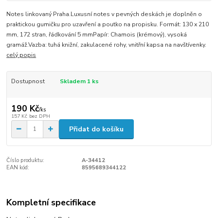
Notes linkovaný Praha.Luxusní notes v pevných deskách je doplněn o
praktickou gumičku pro uzavření a poutko na propisku. Formát: 130 x 210
mm, 172 stran, řádkování 5 mmPapír: Chamois (krémový), vysoká
gramáž.Vazba: tuhá knižní, zakulacené rohy, vnitřní kapsa na navštívenky.
celý popis
Dostupnost
Skladem 1 ks
190 Kč
/
ks
157 Kč
bez DPH
Přidat do košíku
Číslo produktu:
A-34412
EAN kód:
8595689344122
Kompletní specifikace