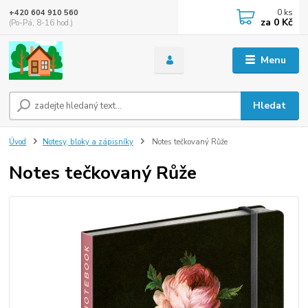
0
ks
+420 604 910 560
za
0 Kč
(Po-Pá, 8-16 hod.)
Menu
Hledat
Úvod
Notesy, bloky a zápisníky
Notes tečkovaný Růže
Notes tečkovaný Růže