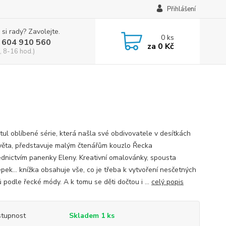
Přihlášení
 si rady? Zavolejte.
0
ks
 604 910 560
za
0 Kč
, 8-16 hod.)
itul oblíbené série, která našla své obdivovatele v desítkách
věta, představuje malým čtenářům kouzlo Řecka
ednictvím panenky Eleny. Kreativní omalovánky, spousta
pek… knížka obsahuje vše, co je třeba k vytvoření nesčetných
 podle řecké módy. A k tomu se děti dočtou i ...
celý popis
tupnost
Skladem 1 ks