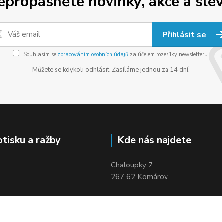
epropásněte novinky, akce a slev
Přihlásit se
Souhlasím se
zpracováním osobních údajů
za účelem rozesílky newsletteru.
Můžete se kdykoli odhlásit. Zasíláme jednou za 14 dní.
otisku a ražby
Kde nás najdete
Chaloupky 7
267 62 Komárov