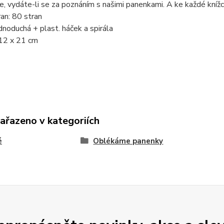
e, vydáte-li se za poznáním s našimi panenkami. A ke každé kníž
an: 80 stran
dnoduchá + plast. háček a spirála
12 x 21 cm
zařazeno v kategoriích
é
Oblékáme panenky