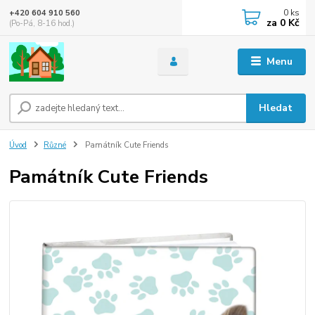
0
ks
+420 604 910 560
za
0 Kč
(Po-Pá, 8-16 hod.)
Menu
Hledat
Úvod
Různé
Památník Cute Friends
Památník Cute Friends