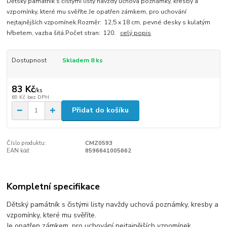
Dětský památník s čistými listy navždy uchová poznámky, kresby a
vzpomínky, které mu svěříte.Je opatřen zámkem, pro uchování
nejtajnějších vzpomínek.Rozměr: 12,5 x 18 cm, pevné desky s kulatým
hřbetem, vazba šitá.Počet stran: 120.
celý popis
Dostupnost
Skladem 8 ks
83 Kč
/
ks
69 Kč
bez DPH
Přidat do košíku
Číslo produktu:
CMZ0593
EAN kód:
8596641005662
Kompletní specifikace
Dětský památník s čistými listy navždy uchová poznámky, kresby a
vzpomínky, které mu svěříte.
Je opatřen zámkem, pro uchování nejtajnějších vzpomínek.