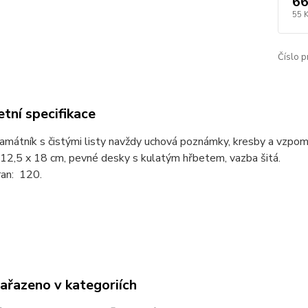
66
55 
Číslo p
tní specifikace
mátník s čistými listy navždy uchová poznámky, kresby a vzpomí
12,5 x 18 cm, pevné desky s kulatým hřbetem, vazba šitá.
ran: 120.
zařazeno v kategoriích