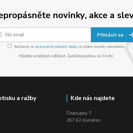
epropásněte novinky, akce a slev
Přihlásit se
Souhlasím se
zpracováním osobních údajů
za účelem rozesílky newsletteru.
Můžete se kdykoli odhlásit. Zasíláme jednou za 14 dní.
otisku a ražby
Kde nás najdete
Chaloupky 7
267 62 Komárov