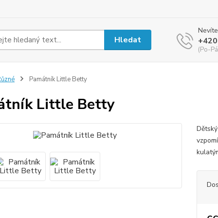
Nevíte
Hledat
+420
(Po-Pá
Různé
Památník Little Betty
tník Little Betty
Dětský
vzpomí
kulatý
Dos