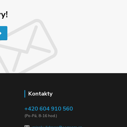
y!
Kontakty
+420 604 910 560
(Po-Pá, 8-16 hod.)