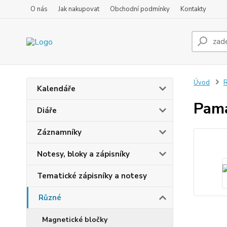
O nás
Jak nakupovat
Obchodní podmínky
Kontakty
Úvod
Kalendáře
Pamá
Diáře
Záznamníky
Notesy, bloky a zápisníky
Tematické zápisníky a notesy
Různé
Magnetické bločky