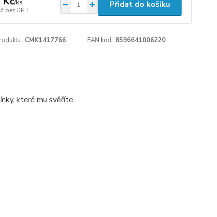
 Kč
/
ks
Přidat do košíku
Kč
bez DPH
roduktu:
CMK1417766
EAN kód:
8596641006220
nky, které mu svěříte.