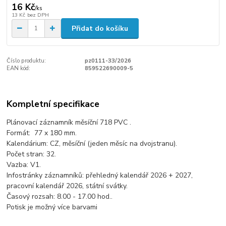
16 Kč
/
ks
13 Kč
bez DPH
Přidat do košíku
Číslo produktu:
pz0111-33/2026
EAN kód:
859522690009-5
Kompletní specifikace
Plánovací záznamník měsíční 718 PVC .
Formát: 77 x 180 mm.
Kalendárium: CZ, měsíční (jeden měsíc na dvojstranu).
Počet stran: 32.
Vazba: V1.
Infostránky záznamníků: přehledný kalendář 2026 + 2027,
pracovní kalendář 2026, státní svátky.
Časový rozsah: 8.00 - 17.00 hod..
Potisk je možný více barvami