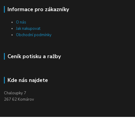
Informace pro zákazníky
O nás
Jak nakupovat
Obchodní podmínky
Ceník potisku a ražby
Kde nás najdete
Chaloupky 7
267 62 Komárov
Kontakty
+420 604 910 560