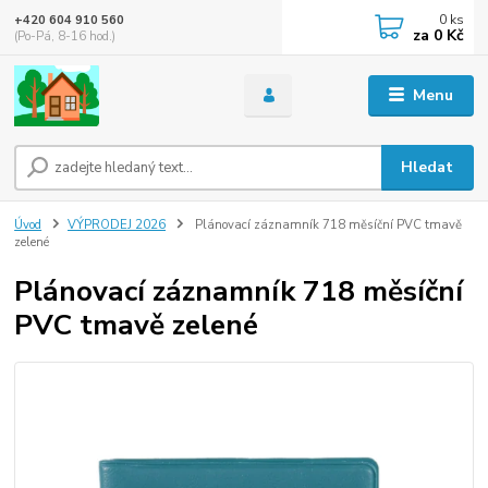
0
ks
+420 604 910 560
za
0 Kč
(Po-Pá, 8-16 hod.)
Menu
Hledat
Úvod
VÝPRODEJ 2026
Plánovací záznamník 718 měsíční PVC tmavě
zelené
Plánovací záznamník 718 měsíční
PVC tmavě zelené