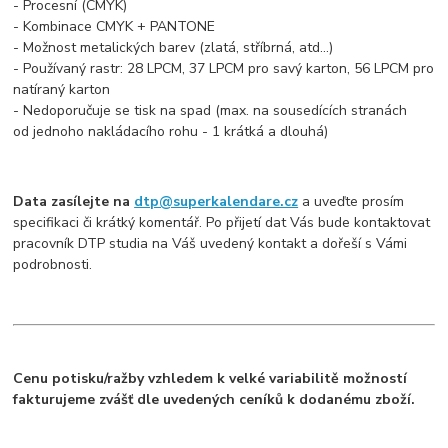
- Procesní (CMYK)
- Kombinace CMYK + PANTONE
- Možnost metalických barev (zlatá, stříbrná, atd...)
- Používaný rastr: 28 LPCM, 37 LPCM pro savý karton, 56 LPCM pro
natíraný karton
- Nedoporučuje se tisk na spad (max. na sousedících stranách
od jednoho nakládacího rohu - 1 krátká a dlouhá)
Data zasílejte na
dtp@superkalendare.cz
a uveďte prosím
specifikaci či krátký komentář. Po přijetí dat Vás bude kontaktovat
pracovník DTP studia na Váš uvedený kontakt a dořeší s Vámi
podrobnosti.
Cenu potisku/ražby vzhledem k velké variabilitě možností
fakturujeme zvášť dle uvedených ceníků k dodanému zboží.