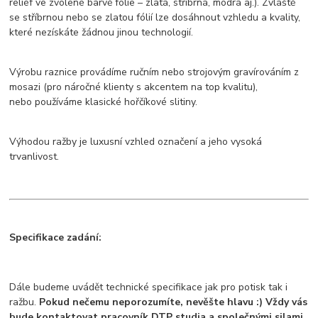
reliéf ve zvolené barvě folie – zlatá, stříbrná, modrá aj.). Zvláště
se stříbrnou nebo se zlatou fólií lze dosáhnout vzhledu a kvality,
které nezískáte žádnou jinou technologií.
Výrobu raznice provádíme ručním nebo strojovým gravírováním z
mosazi (pro náročné klienty s akcentem na top kvalitu),
nebo používáme klasické hořčíkové slitiny.
Výhodou ražby je luxusní vzhled označení a jeho vysoká
trvanlivost.
Specifikace zadání:
Dále budeme uvádět technické specifikace jak pro potisk tak i
ražbu.
Pokud nečemu neporozumíte, nevěšte hlavu :) Vždy vás
bude kontaktovat pracovník DTP studia a společnými silami