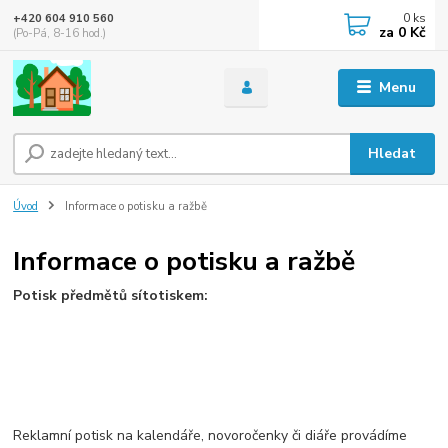
0
ks
+420 604 910 560
za
0 Kč
(Po-Pá, 8-16 hod.)
Menu
Hledat
Úvod
Informace o potisku a ražbě
Informace o potisku a ražbě
Potisk předmětů sítotiskem:
Reklamní potisk na kalendáře, novoročenky či diáře provádíme