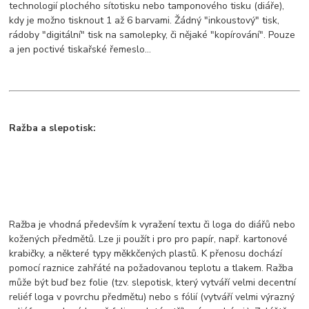
technologií plochého sítotisku nebo tamponového tisku (diáře),
kdy je možno tisknout 1 až 6 barvami. Žádný "inkoustový" tisk,
rádoby "digitální" tisk na samolepky, či nějaké "kopírování". Pouze
a jen poctivé tiskařské řemeslo...
Ražba a slepotisk:
Ražba je vhodná především k vyražení textu či loga do diářů nebo
kožených předmětů. Lze ji použít i pro pro papír, např. kartonové
krabičky, a některé typy měkkčených plastů. K přenosu dochází
pomocí raznice zahřáté na požadovanou teplotu a tlakem. Ražba
může být buď bez folie (tzv. slepotisk, který vytváří velmi decentní
reliéf loga v povrchu předmětu) nebo s fólií (vytváří velmi výrazný