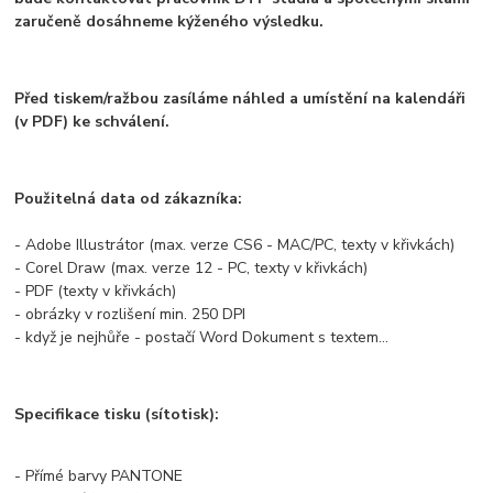
zaručeně dosáhneme kýženého výsledku.
Před tiskem/ražbou zasíláme náhled a umístění na kalendáři
(v PDF) ke schválení.
Použitelná data od zákazníka:
- Adobe Illustrátor (max. verze CS6 - MAC/PC, texty v křivkách)
- Corel Draw (max. verze 12 - PC, texty v křivkách)
- PDF (texty v křivkách)
- obrázky v rozlišení min. 250 DPI
- když je nejhůře - postačí Word Dokument s textem...
Specifikace tisku (sítotisk):
- Přímé barvy PANTONE