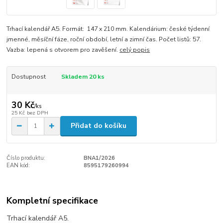
Trhací kalendář A5. Formát: 147 x 210 mm. Kalendárium: české týdenní
jmenné, měsíční fáze, roční období, letní a zimní čas. Počet listů: 57.
Vazba: lepená s otvorem pro zavěšení.
celý popis
Dostupnost
Skladem 20 ks
30 Kč
/
ks
25 Kč
bez DPH
Přidat do košíku
Číslo produktu:
BNA1/2026
EAN kód:
8595179260994
Kompletní specifikace
Trhací kalendář A5.