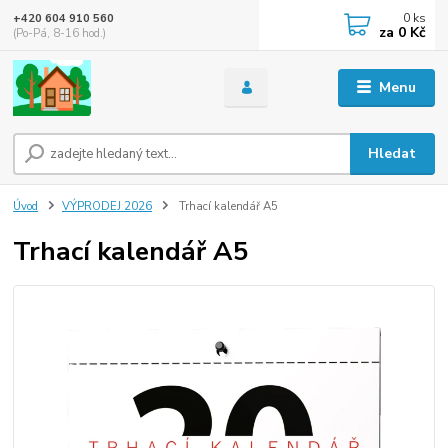
0
ks
+420 604 910 560
za
0 Kč
(Po-Pá, 8-16 hod.)
Menu
Hledat
Úvod
VÝPRODEJ 2026
Trhací kalendář A5
Trhací kalendář A5