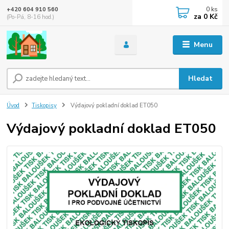
0
ks
+420 604 910 560
za
0 Kč
(Po-Pá, 8-16 hod.)
Menu
Hledat
Úvod
Tiskopisy
Výdajový pokladní doklad ET050
Výdajový pokladní doklad ET050