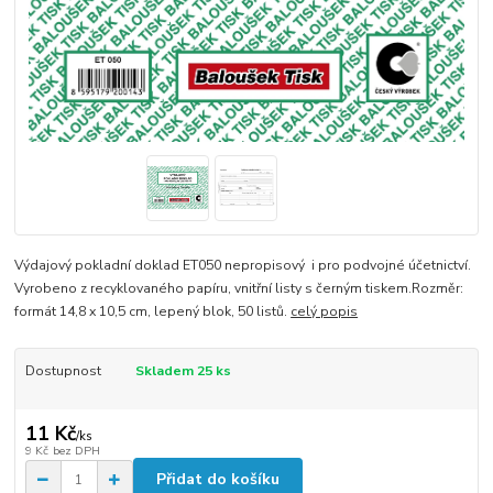
Výdajový pokladní doklad ET050 nepropisový i pro podvojné účetnictví.
Vyrobeno z recyklovaného papíru, vnitřní listy s černým tiskem.Rozměr:
formát 14,8 x 10,5 cm, lepený blok, 50 listů.
celý popis
Dostupnost
Skladem 25 ks
11 Kč
/
ks
9 Kč
bez DPH
Přidat do košíku