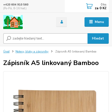
0
ks
+420 604 910 560
za
0 Kč
(Po-Pá, 8-16 hod.)
Menu
Hledat
Úvod
Notesy, bloky a zápisníky
Zápisník A5 linkovaný Bamboo
Zápisník A5 linkovaný Bamboo