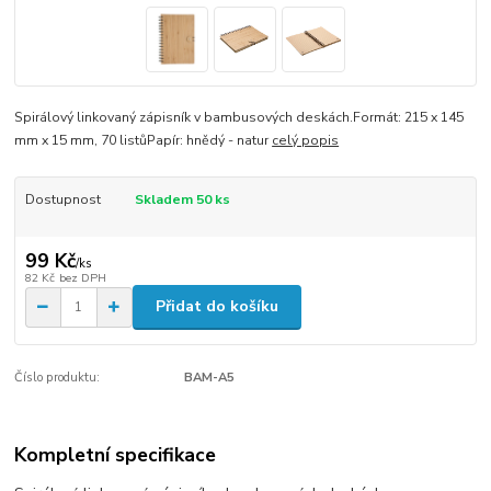
Spirálový linkovaný zápisník v bambusových deskách.Formát: 215 x 145
mm x 15 mm, 70 listůPapír: hnědý - natur
celý popis
Dostupnost
Skladem 50 ks
99 Kč
/
ks
82 Kč
bez DPH
Přidat do košíku
Číslo produktu:
BAM-A5
Kompletní specifikace