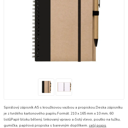
Spirálový zápisník A5 s kroužkovou vazbou a propiskou.Deska zápisníku
je z tvrdého kartonového papíru.Formát: 210 x 165 mm x 10 mm, 60
listůPapír bloku bělený, linkovaný vpravo a čistý vlevo, poutko na tužku,
gumička, papírová propiska s barevným doplňkem.
celý popis