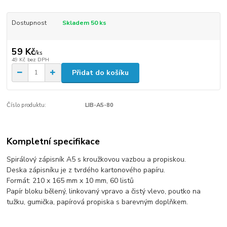
Dostupnost
Skladem 50 ks
59 Kč
/
ks
49 Kč
bez DPH
Přidat do košíku
Číslo produktu:
LIB-A5-80
Kompletní specifikace
Spirálový zápisník A5 s kroužkovou vazbou a propiskou.
Deska zápisníku je z tvrdého kartonového papíru.
Formát: 210 x 165 mm x 10 mm, 60 listů
Papír bloku bělený, linkovaný vpravo a čistý vlevo, poutko na
tužku, gumička, papírová propiska s barevným doplňkem.