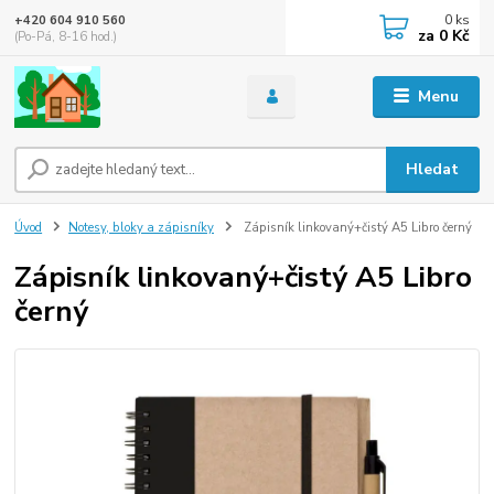
0
ks
+420 604 910 560
za
0 Kč
(Po-Pá, 8-16 hod.)
Menu
Hledat
Úvod
Notesy, bloky a zápisníky
Zápisník linkovaný+čistý A5 Libro černý
Zápisník linkovaný+čistý A5 Libro
černý