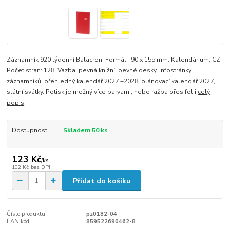
Záznamník 920 týdenní Balacron. Formát: 90 x 155 mm. Kalendárium: CZ.
Počet stran: 128. Vazba: pevná knižní, pevné desky. Infostránky
záznamníků: přehledný kalendář 2027 +2028, plánovací kalendář 2027,
státní svátky. Potisk je možný více barvami, nebo ražba přes folii
celý
popis
Dostupnost
Skladem 50 ks
123 Kč
/
ks
102 Kč
bez DPH
Přidat do košíku
Číslo produktu:
pz0182-04
EAN kód:
859522690462-8