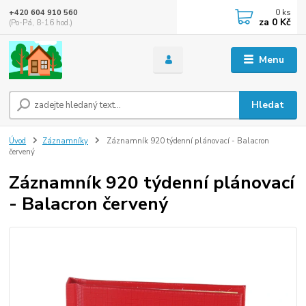
0
ks
+420 604 910 560
za
0 Kč
(Po-Pá, 8-16 hod.)
Menu
Hledat
Úvod
Záznamníky
Záznamník 920 týdenní plánovací - Balacron
červený
Záznamník 920 týdenní plánovací
- Balacron červený