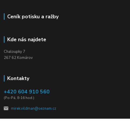
Ceník potisku a ražby
Kde nás najdete
Chaloupky 7
267 62 Komárov
Kontakty
+420 604 910 560
(Po-Pá, 8-16 hod.)
mirek.vildman@seznam.cz